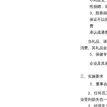
不向政党
性捐赠，
3、慈善
保证不以
费
承认疏通
当礼品、请
消费。其礼品金
5、保健
企业及其
三、实施要求
1、
董事
2、
任何员
业受到损失也一
3、
经理及