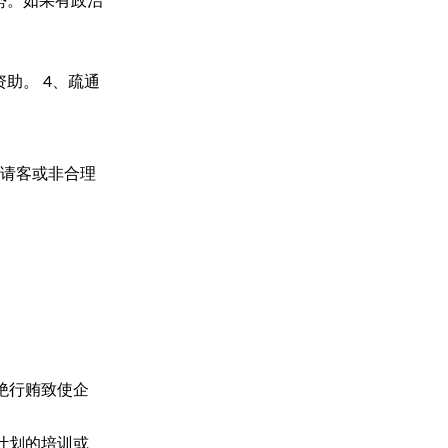
势。如果有政治
资助。
4、疏通
请客或非合理
。
绝行贿致使企
计划的培训或